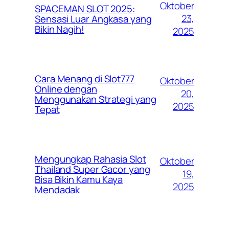
Oktober
SPACEMAN SLOT 2025:
23,
Sensasi Luar Angkasa yang
Bikin Nagih!
2025
Cara Menang di Slot777
Oktober
Online dengan
20,
Menggunakan Strategi yang
2025
Tepat
Mengungkap Rahasia Slot
Oktober
Thailand Super Gacor yang
19,
Bisa Bikin Kamu Kaya
2025
Mendadak