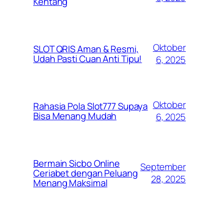
Kentang
Oktober
SLOT QRIS Aman & Resmi,
Udah Pasti Cuan Anti Tipu!
6, 2025
Oktober
Rahasia Pola Slot777 Supaya
Bisa Menang Mudah
6, 2025
Bermain Sicbo Online
September
Ceriabet dengan Peluang
28, 2025
Menang Maksimal