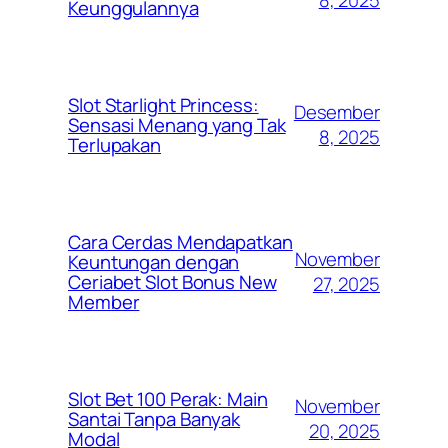
Keunggulannya
Slot Starlight Princess:
Desember
Sensasi Menang yang Tak
8, 2025
Terlupakan
Cara Cerdas Mendapatkan
November
Keuntungan dengan
Ceriabet Slot Bonus New
27, 2025
Member
Slot Bet 100 Perak: Main
November
Santai Tanpa Banyak
20, 2025
Modal