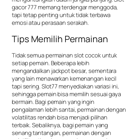
gacor 777 memang terdengar menggoda,
tapi tetap penting untuk tidak terbawa
emosi atau perasaan serakah.
Tips Memilih Permainan
Tidak semua permainan slot cocok untuk
setiap pemain. Beberapa lebih
mengandalkan jackpot besar, sementara
yang lain menawarkan kemenangan kecil
tapi sering. Slot77 menyediakan variasi ini,
sehingga pemain bisa memilih sesuai gaya
bermain. Bagi pemain yang ingin
pengalaman lebih santai, permainan dengan
volatilitas rendah bisa menjadi pilihan
terbaik. Sebaliknya, bagi pemain yang
senang tantangan, permainan dengan