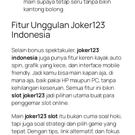
main supaya tetap seru tanpa bikin
kantong bolong.
Fitur Unggulan Joker123
Indonesia
Selain bonus spektakuler,
joker123
indonesia
juga punya fitur keren kayak auto
spin, grafik yang kece, dan interface mobile
friendly. Jadi kamu bisa main kapan aja, di
mana aja, baik pakai HP maupun PC, tanpa
kehilangan keseruan. Semua fitur ini bikin
slot joker123
jadi pilihan utama buat para
penggemar slot online.
Main
joker123 slot
itu bukan cuma soal hoki,
tapi juga soal strategi dan pilih game yang
tepat. Dengan tips, link alternatif, dan fokus