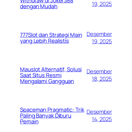
Withdraw di Joker388
19, 2025
dengan Mudah
Desember
777Slot dan Strategi Main
yang Lebih Realistis
19, 2025
Mauslot Alternatif, Solusi
Desember
Saat Situs Resmi
18, 2025
Mengalami Gangguan
Spaceman Pragmatic: Trik
Desember
Paling Banyak Diburu
14, 2025
Pemain