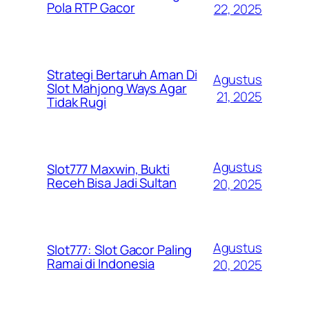
Pola RTP Gacor
22, 2025
Strategi Bertaruh Aman Di
Agustus
Slot Mahjong Ways Agar
21, 2025
Tidak Rugi
Agustus
Slot777 Maxwin, Bukti
Receh Bisa Jadi Sultan
20, 2025
Agustus
Slot777: Slot Gacor Paling
Ramai di Indonesia
20, 2025