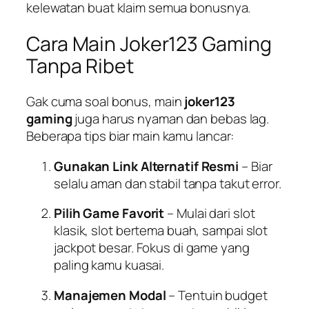
kelewatan buat klaim semua bonusnya.
Cara Main Joker123 Gaming
Tanpa Ribet
Gak cuma soal bonus, main
joker123
gaming
juga harus nyaman dan bebas lag.
Beberapa tips biar main kamu lancar:
Gunakan Link Alternatif Resmi
– Biar
selalu aman dan stabil tanpa takut error.
Pilih Game Favorit
– Mulai dari slot
klasik, slot bertema buah, sampai slot
jackpot besar. Fokus di game yang
paling kamu kuasai.
Manajemen Modal
– Tentuin budget