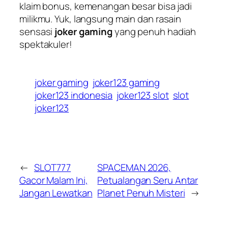
klaim bonus, kemenangan besar bisa jadi
milikmu. Yuk, langsung main dan rasain
sensasi
joker gaming
yang penuh hadiah
spektakuler!
joker gaming
joker123 gaming
joker123 indonesia
joker123 slot
slot
joker123
←
SLOT777
SPACEMAN 2026,
Gacor Malam Ini,
Petualangan Seru Antar
Jangan Lewatkan
Planet Penuh Misteri
→