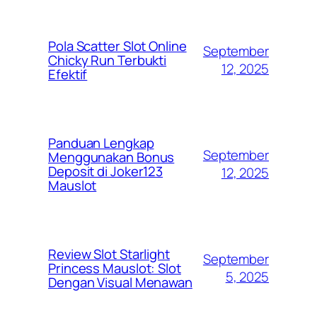
Pola Scatter Slot Online
September
Chicky Run Terbukti
12, 2025
Efektif
Panduan Lengkap
September
Menggunakan Bonus
Deposit di Joker123
12, 2025
Mauslot
Review Slot Starlight
September
Princess Mauslot: Slot
5, 2025
Dengan Visual Menawan