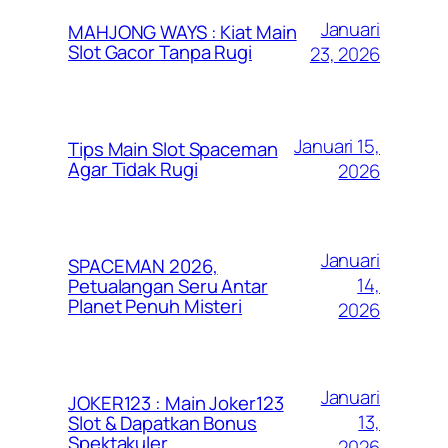
Januari
MAHJONG WAYS : Kiat Main
Slot Gacor Tanpa Rugi
23, 2026
Januari 15,
Tips Main Slot Spaceman
Agar Tidak Rugi
2026
Januari
SPACEMAN 2026,
14,
Petualangan Seru Antar
Planet Penuh Misteri
2026
Januari
JOKER123 : Main Joker123
13,
Slot & Dapatkan Bonus
Spektakuler
2026