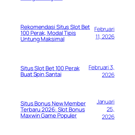
Rekomendasi Situs Slot Bet
Februari
100 Perak, Modal Tipis
11, 2026
Untung Maksimal
Februari 3,
Situs Slot Bet 100 Perak
Buat Spin Santai
2026
Januari
Situs Bonus New Member
25,
Terbaru 2026: Slot Bonus
Maxwin Game Populer
2026