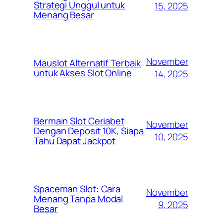
Strategi Unggul untuk
15, 2025
Menang Besar
November
Mauslot Alternatif Terbaik
untuk Akses Slot Online
14, 2025
Bermain Slot Ceriabet
November
Dengan Deposit 10K, Siapa
10, 2025
Tahu Dapat Jackpot
Spaceman Slot: Cara
November
Menang Tanpa Modal
9, 2025
Besar