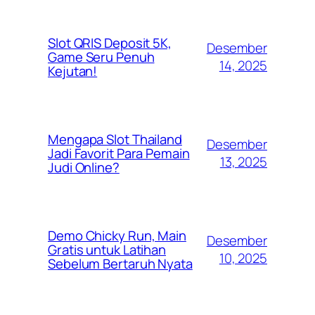
Slot QRIS Deposit 5K,
Desember
Game Seru Penuh
14, 2025
Kejutan!
Mengapa Slot Thailand
Desember
Jadi Favorit Para Pemain
13, 2025
Judi Online?
Demo Chicky Run, Main
Desember
Gratis untuk Latihan
10, 2025
Sebelum Bertaruh Nyata