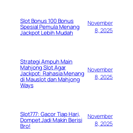
Slot Bonus 100 Bonus
November
Spesial Pemula Menang
8, 2025
Jackpot Lebih Mudah
Strategi Ampuh Main
Mahjong Slot Agar
November
Jackpot: Rahasia Menang
8, 2025
di Mauslot dan Mahjong
Ways
Slot777: Gacor Tiap Hari,
November
Dompet Jadi Makin Berisi
8, 2025
Bro!