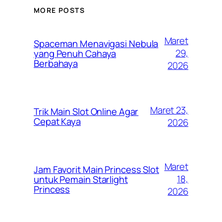
MORE POSTS
Maret
Spaceman Menavigasi Nebula
29,
yang Penuh Cahaya
Berbahaya
2026
Maret 23,
Trik Main Slot Online Agar
Cepat Kaya
2026
Maret
Jam Favorit Main Princess Slot
18,
untuk Pemain Starlight
Princess
2026