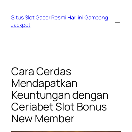
Lewati
ke
Situs Slot Gacor Resmi Hari ini Gampang
konten
Jackpot
Cara Cerdas
Mendapatkan
Keuntungan dengan
Ceriabet Slot Bonus
New Member