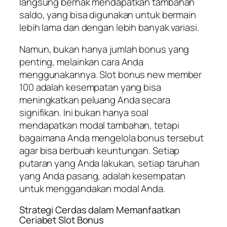
langsung berhak mendapatkan tambahan
saldo, yang bisa digunakan untuk bermain
lebih lama dan dengan lebih banyak variasi.
Namun, bukan hanya jumlah bonus yang
penting, melainkan cara Anda
menggunakannya. Slot bonus new member
100 adalah kesempatan yang bisa
meningkatkan peluang Anda secara
signifikan. Ini bukan hanya soal
mendapatkan modal tambahan, tetapi
bagaimana Anda mengelola bonus tersebut
agar bisa berbuah keuntungan. Setiap
putaran yang Anda lakukan, setiap taruhan
yang Anda pasang, adalah kesempatan
untuk menggandakan modal Anda.
Strategi Cerdas dalam Memanfaatkan
Ceriabet Slot Bonus