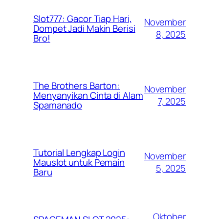
Slot777: Gacor Tiap Hari,
November
Dompet Jadi Makin Berisi
8, 2025
Bro!
The Brothers Barton:
November
Menyanyikan Cinta di Alam
7, 2025
Spamanado
Tutorial Lengkap Login
November
Mauslot untuk Pemain
5, 2025
Baru
Oktober