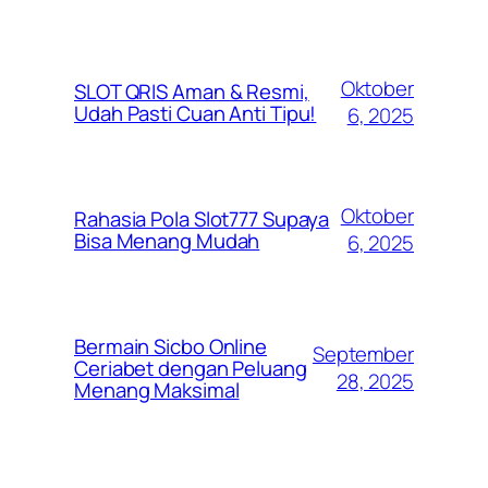
Oktober
SLOT QRIS Aman & Resmi,
Udah Pasti Cuan Anti Tipu!
6, 2025
Oktober
Rahasia Pola Slot777 Supaya
Bisa Menang Mudah
6, 2025
Bermain Sicbo Online
September
Ceriabet dengan Peluang
28, 2025
Menang Maksimal