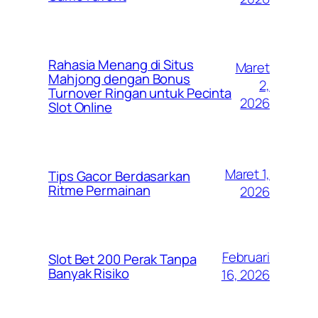
Rahasia Menang di Situs
Maret
Mahjong dengan Bonus
2,
Turnover Ringan untuk Pecinta
2026
Slot Online
Maret 1,
Tips Gacor Berdasarkan
Ritme Permainan
2026
Februari
Slot Bet 200 Perak Tanpa
Banyak Risiko
16, 2026