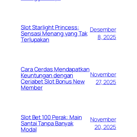
Slot Starlight Princess:
Desember
Sensasi Menang yang Tak
8, 2025
Terlupakan
Cara Cerdas Mendapatkan
November
Keuntungan dengan
Ceriabet Slot Bonus New
27, 2025
Member
Slot Bet 100 Perak: Main
November
Santai Tanpa Banyak
20, 2025
Modal