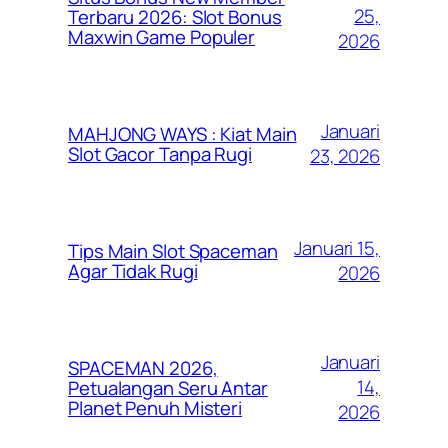
25,
Terbaru 2026: Slot Bonus
Maxwin Game Populer
2026
Januari
MAHJONG WAYS : Kiat Main
Slot Gacor Tanpa Rugi
23, 2026
Januari 15,
Tips Main Slot Spaceman
Agar Tidak Rugi
2026
Januari
SPACEMAN 2026,
14,
Petualangan Seru Antar
Planet Penuh Misteri
2026