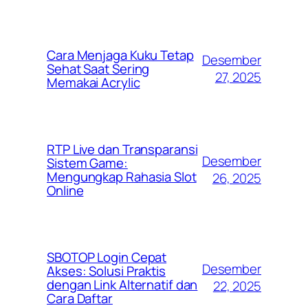
Cara Menjaga Kuku Tetap
Desember
Sehat Saat Sering
27, 2025
Memakai Acrylic
RTP Live dan Transparansi
Desember
Sistem Game:
Mengungkap Rahasia Slot
26, 2025
Online
SBOTOP Login Cepat
Desember
Akses: Solusi Praktis
dengan Link Alternatif dan
22, 2025
Cara Daftar