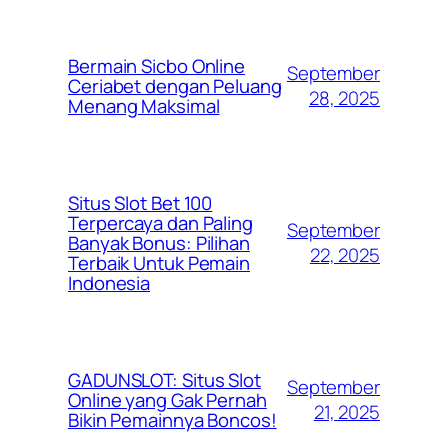
Bermain Sicbo Online
September
Ceriabet dengan Peluang
28, 2025
Menang Maksimal
Situs Slot Bet 100
Terpercaya dan Paling
September
Banyak Bonus: Pilihan
22, 2025
Terbaik Untuk Pemain
Indonesia
GADUNSLOT: Situs Slot
September
Online yang Gak Pernah
21, 2025
Bikin Pemainnya Boncos!