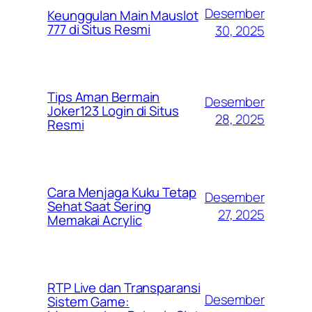
Desember
Keunggulan Main Mauslot
777 di Situs Resmi
30, 2025
Tips Aman Bermain
Desember
Joker123 Login di Situs
28, 2025
Resmi
Cara Menjaga Kuku Tetap
Desember
Sehat Saat Sering
27, 2025
Memakai Acrylic
RTP Live dan Transparansi
Desember
Sistem Game: