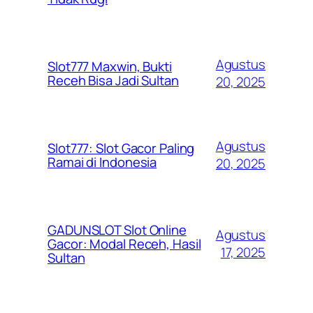
Agustus
Slot777 Maxwin, Bukti
Receh Bisa Jadi Sultan
20, 2025
Agustus
Slot777: Slot Gacor Paling
Ramai di Indonesia
20, 2025
GADUNSLOT Slot Online
Agustus
Gacor: Modal Receh, Hasil
17, 2025
Sultan