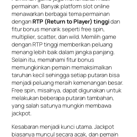
permainan. Banyak platform slot online
menawarkan berbagai tema permainan
dengan
RTP (Return to Player) tinggi
dan
fitur bonus menarik seperti free spin,
multiplier, scatter, dan wild. Memilih game
dengan RTP tinggi memberikan peluang
menang lebih baik dalam jangka panjang.
Selain itu, memahami fitur bonus
memungkinkan pemain memaksimalkan
taruhan kecil sehingga setiap putaran bisa
menjadi peluang meraih kemenangan besar.
Free spin, misalnya, dapat digunakan untuk
melakukan beberapa putaran tambahan,
yang salah satunya mungkin membawa
jackpot.
Kesabaran menjadi kunci utama. Jackpot
biasanya muncul secara acak, dan pemain