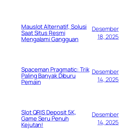
Mauslot Alternatif, Solusi
Desember
Saat Situs Resmi
18, 2025
Mengalami Gangguan
Spaceman Pragmatic: Trik
Desember
Paling Banyak Diburu
14, 2025
Pemain
Slot QRIS Deposit 5K,
Desember
Game Seru Penuh
14, 2025
Kejutan!