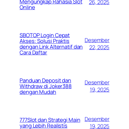
Mengungkap Rahasia Slot
26, 2025
Online
SBOTOP Login Cepat
Desember
Akses: Solusi Praktis
dengan Link Alternatif dan
22, 2025
Cara Daftar
Panduan Deposit dan
Desember
Withdraw di Joker388
19, 2025
dengan Mudah
Desember
777Slot dan Strategi Main
yang Lebih Realistis
19, 2025