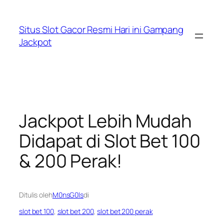
Lewati
ke
Situs Slot Gacor Resmi Hari ini Gampang
konten
Jackpot
Jackpot Lebih Mudah
Didapat di Slot Bet 100
& 200 Perak!
Ditulis oleh
M0nsG0ls
di
slot bet 100
, 
slot bet 200
, 
slot bet 200 perak