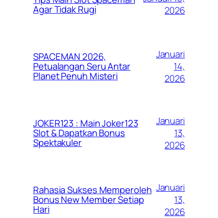
Agar Tidak Rugi
2026
Januari
SPACEMAN 2026,
14,
Petualangan Seru Antar
Planet Penuh Misteri
2026
Januari
JOKER123 : Main Joker123
13,
Slot & Dapatkan Bonus
Spektakuler
2026
Januari
Rahasia Sukses Memperoleh
13,
Bonus New Member Setiap
Hari
2026