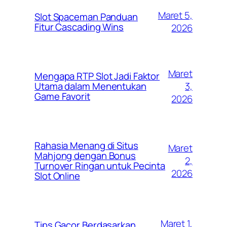
Maret 5,
Slot Spaceman Panduan
Fitur Cascading Wins
2026
Maret
Mengapa RTP Slot Jadi Faktor
3,
Utama dalam Menentukan
Game Favorit
2026
Rahasia Menang di Situs
Maret
Mahjong dengan Bonus
2,
Turnover Ringan untuk Pecinta
2026
Slot Online
Maret 1,
Tips Gacor Berdasarkan