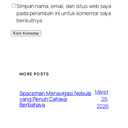
Simpan nama, email, dan situs web saya
pada peramban ini untuk komentar saya
berikutnya.
MORE POSTS
Maret
Spaceman Menavigasi Nebula
29,
yang Penuh Cahaya
Berbahaya
2026