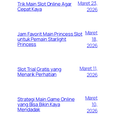
Maret 23,
Trik Main Slot Online Agar
Cepat Kaya
2026
Maret
Jam Favorit Main Princess Slot
18,
untuk Pemain Starlight
Princess
2026
Maret 11,
Slot Trial Gratis yang
Menarik Perhatian
2026
Maret
Strategi Main Game Online
10,
yang Bisa Bikin Kaya
Mendadak
2026