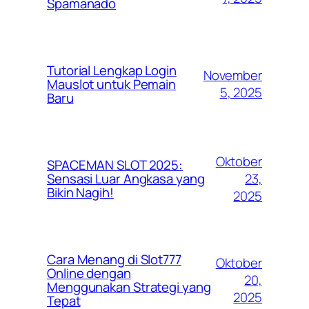
Spamanado
Tutorial Lengkap Login
November
Mauslot untuk Pemain
5, 2025
Baru
Oktober
SPACEMAN SLOT 2025:
23,
Sensasi Luar Angkasa yang
Bikin Nagih!
2025
Cara Menang di Slot777
Oktober
Online dengan
20,
Menggunakan Strategi yang
2025
Tepat