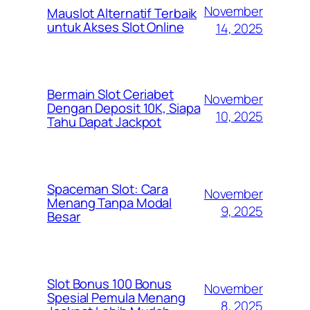
November
Mauslot Alternatif Terbaik
untuk Akses Slot Online
14, 2025
Bermain Slot Ceriabet
November
Dengan Deposit 10K, Siapa
10, 2025
Tahu Dapat Jackpot
Spaceman Slot: Cara
November
Menang Tanpa Modal
9, 2025
Besar
Slot Bonus 100 Bonus
November
Spesial Pemula Menang
8, 2025