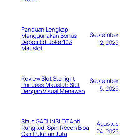
Panduan Lengkap
September
Menggunakan Bonus
Deposit di Joker123
12, 2025
Mauslot
Review Slot Starlight
September
Princess Mauslot: Slot
5, 2025
Dengan Visual Menawan
Situs GADUNSLOT Anti
Agustus
Rungkad, Spin Receh Bisa
24, 2025
Cair Puluhan Juta