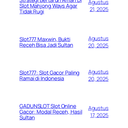
Strategi Bertaruh Aman Di
Agustus
Slot Mahjong Ways Agar
21, 2025
Tidak Rugi
Agustus
Slot777 Maxwin, Bukti
Receh Bisa Jadi Sultan
20, 2025
Agustus
Slot777: Slot Gacor Paling
Ramai di Indonesia
20, 2025
GADUNSLOT Slot Online
Agustus
Gacor: Modal Receh, Hasil
17, 2025
Sultan