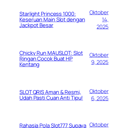
Oktober
Starlight Princess 1000:
14,
Keseruan Main Slot dengan
Jackpot Besar
2025
Chicky Run MAUSLOT: Slot
Oktober
Ringan Cocok Buat HP
9, 2025
Kentang
Oktober
SLOT QRIS Aman & Resmi,
Udah Pasti Cuan Anti Tipu!
6, 2025
Oktober
Rahasia Pola Slot777 Supaya