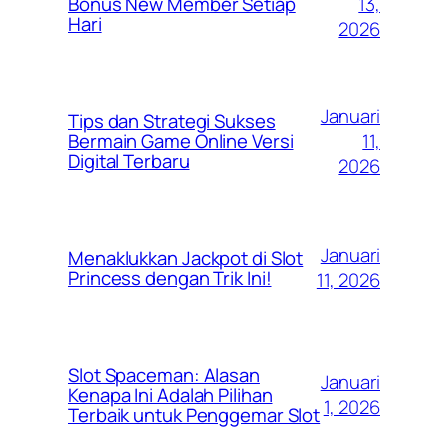
13,
Bonus New Member Setiap
Hari
2026
Januari
Tips dan Strategi Sukses
11,
Bermain Game Online Versi
Digital Terbaru
2026
Januari
Menaklukkan Jackpot di Slot
Princess dengan Trik Ini!
11, 2026
Slot Spaceman: Alasan
Januari
Kenapa Ini Adalah Pilihan
1, 2026
Terbaik untuk Penggemar Slot