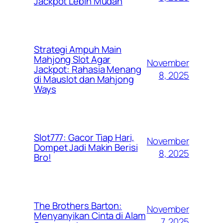
Jackpot Lebih Mudah
Strategi Ampuh Main
Mahjong Slot Agar
November
Jackpot: Rahasia Menang
8, 2025
di Mauslot dan Mahjong
Ways
Slot777: Gacor Tiap Hari,
November
Dompet Jadi Makin Berisi
8, 2025
Bro!
The Brothers Barton:
November
Menyanyikan Cinta di Alam
7, 2025