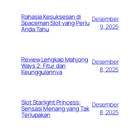
Rahasia Kesuksesan di
Desember
Spaceman Slot yang Perlu
9, 2025
Anda Tahu
Review Lengkap Mahjong
Desember
Ways 2: Fitur dan
8, 2025
Keunggulannya
Slot Starlight Princess:
Desember
Sensasi Menang yang Tak
8, 2025
Terlupakan