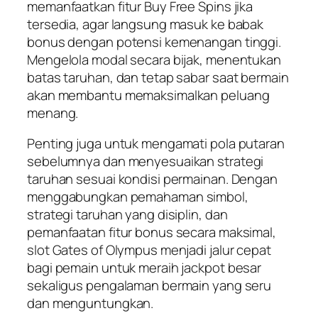
memanfaatkan fitur Buy Free Spins jika
tersedia, agar langsung masuk ke babak
bonus dengan potensi kemenangan tinggi.
Mengelola modal secara bijak, menentukan
batas taruhan, dan tetap sabar saat bermain
akan membantu memaksimalkan peluang
menang.
Penting juga untuk mengamati pola putaran
sebelumnya dan menyesuaikan strategi
taruhan sesuai kondisi permainan. Dengan
menggabungkan pemahaman simbol,
strategi taruhan yang disiplin, dan
pemanfaatan fitur bonus secara maksimal,
slot Gates of Olympus menjadi jalur cepat
bagi pemain untuk meraih jackpot besar
sekaligus pengalaman bermain yang seru
dan menguntungkan.