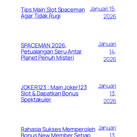
Januari 15,
Tips Main Slot Spaceman
Agar Tidak Rugi
2026
Januari
SPACEMAN 2026,
14,
Petualangan Seru Antar
Planet Penuh Misteri
2026
Januari
JOKER123 : Main Joker123
13,
Slot & Dapatkan Bonus
Spektakuler
2026
Januari
Rahasia Sukses Memperoleh
13,
Bonus New Member Setiap