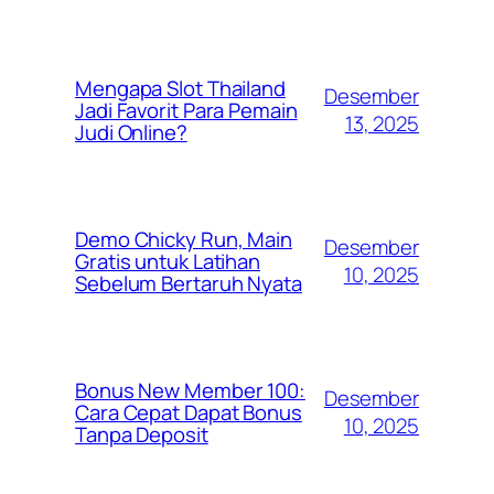
Mengapa Slot Thailand
Desember
Jadi Favorit Para Pemain
13, 2025
Judi Online?
Demo Chicky Run, Main
Desember
Gratis untuk Latihan
10, 2025
Sebelum Bertaruh Nyata
Bonus New Member 100:
Desember
Cara Cepat Dapat Bonus
10, 2025
Tanpa Deposit