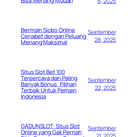
Bisa Menang Mudah
6, 2025
Bermain Sicbo Online
September
Ceriabet dengan Peluang
28, 2025
Menang Maksimal
Situs Slot Bet 100
Terpercaya dan Paling
September
Banyak Bonus: Pilihan
22, 2025
Terbaik Untuk Pemain
Indonesia
GADUNSLOT: Situs Slot
September
Online yang Gak Pernah
21, 2025