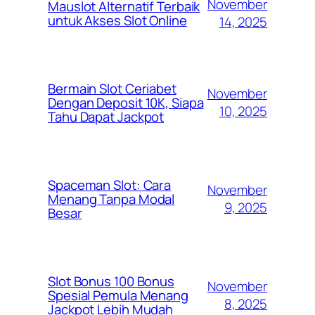
November
Mauslot Alternatif Terbaik
untuk Akses Slot Online
14, 2025
Bermain Slot Ceriabet
November
Dengan Deposit 10K, Siapa
10, 2025
Tahu Dapat Jackpot
Spaceman Slot: Cara
November
Menang Tanpa Modal
9, 2025
Besar
Slot Bonus 100 Bonus
November
Spesial Pemula Menang
8, 2025
Jackpot Lebih Mudah