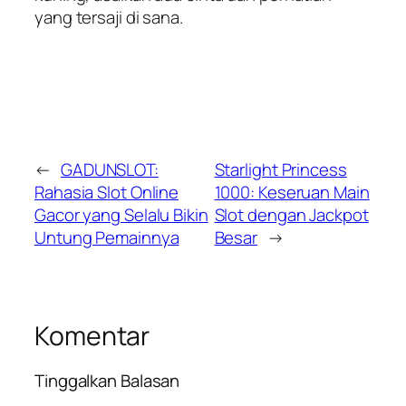
yang tersaji di sana.
←
GADUNSLOT:
Starlight Princess
Rahasia Slot Online
1000: Keseruan Main
Gacor yang Selalu Bikin
Slot dengan Jackpot
Untung Pemainnya
Besar
→
Komentar
Tinggalkan Balasan