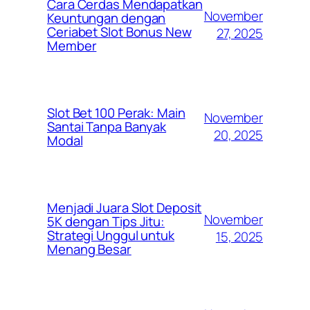
Cara Cerdas Mendapatkan
November
Keuntungan dengan
Ceriabet Slot Bonus New
27, 2025
Member
Slot Bet 100 Perak: Main
November
Santai Tanpa Banyak
20, 2025
Modal
Menjadi Juara Slot Deposit
November
5K dengan Tips Jitu:
Strategi Unggul untuk
15, 2025
Menang Besar