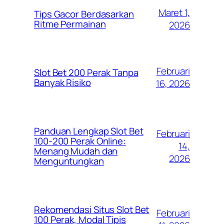
Maret 1,
Tips Gacor Berdasarkan
Ritme Permainan
2026
Februari
Slot Bet 200 Perak Tanpa
Banyak Risiko
16, 2026
Panduan Lengkap Slot Bet
Februari
100-200 Perak Online:
14,
Menang Mudah dan
2026
Menguntungkan
Rekomendasi Situs Slot Bet
Februari
100 Perak, Modal Tipis