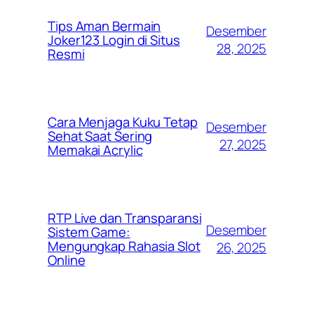
Tips Aman Bermain
Desember
Joker123 Login di Situs
28, 2025
Resmi
Cara Menjaga Kuku Tetap
Desember
Sehat Saat Sering
27, 2025
Memakai Acrylic
RTP Live dan Transparansi
Desember
Sistem Game:
Mengungkap Rahasia Slot
26, 2025
Online