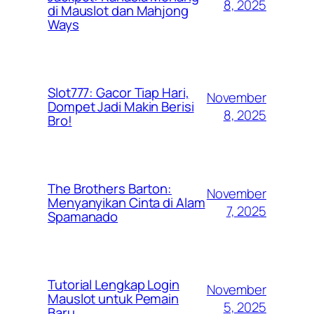
8, 2025
di Mauslot dan Mahjong
Ways
Slot777: Gacor Tiap Hari,
November
Dompet Jadi Makin Berisi
8, 2025
Bro!
The Brothers Barton:
November
Menyanyikan Cinta di Alam
7, 2025
Spamanado
Tutorial Lengkap Login
November
Mauslot untuk Pemain
5, 2025
Baru