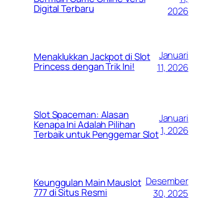
Digital Terbaru
2026
Januari
Menaklukkan Jackpot di Slot
Princess dengan Trik Ini!
11, 2026
Slot Spaceman: Alasan
Januari
Kenapa Ini Adalah Pilihan
1, 2026
Terbaik untuk Penggemar Slot
Desember
Keunggulan Main Mauslot
777 di Situs Resmi
30, 2025