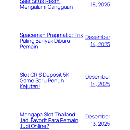
Saat Situs Resmi
18, 2025
Mengalami Gangguan
Spaceman Pragmatic: Trik
Desember
Paling Banyak Diburu
14, 2025
Pemain
Slot QRIS Deposit 5K,
Desember
Game Seru Penuh
14, 2025
Kejutan!
Mengapa Slot Thailand
Desember
Jadi Favorit Para Pemain
13, 2025
Judi Online?