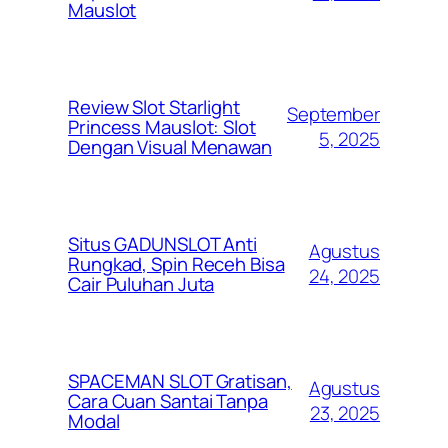
Mauslot
Review Slot Starlight
September
Princess Mauslot: Slot
5, 2025
Dengan Visual Menawan
Situs GADUNSLOT Anti
Agustus
Rungkad, Spin Receh Bisa
24, 2025
Cair Puluhan Juta
SPACEMAN SLOT Gratisan,
Agustus
Cara Cuan Santai Tanpa
23, 2025
Modal