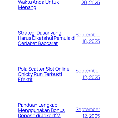
Waktu Anda Untuk
20, 2025
Menang
Strategi Dasar yang
September
Harus Diketahui Pemula di
18, 2025
Ceriabet Baccarat
Pola Scatter Slot Online
September
Chicky Run Terbukti
12, 2025
Efektif
Panduan Lengkap
September
Menggunakan Bonus
Deposit di Joker123
12, 2025