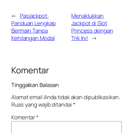
←
Pasjackpot:
Menaklukkan
Panduan Lengkap
Jackpot di Slot
Bermain Tanpa
Princess dengan
Kehilangan Modal
Trik Ini!
→
Komentar
Tinggalkan Balasan
Alamat email Anda tidak akan dipublikasikan.
Ruas yang wajib ditandai
*
Komentar
*