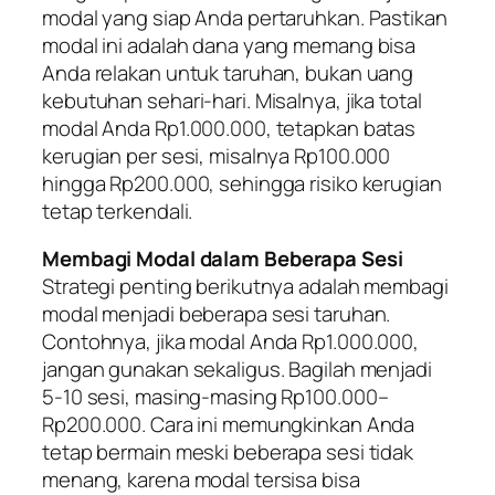
modal yang siap Anda pertaruhkan. Pastikan
modal ini adalah dana yang memang bisa
Anda relakan untuk taruhan, bukan uang
kebutuhan sehari-hari. Misalnya, jika total
modal Anda Rp1.000.000, tetapkan batas
kerugian per sesi, misalnya Rp100.000
hingga Rp200.000, sehingga risiko kerugian
tetap terkendali.
Membagi Modal dalam Beberapa Sesi
Strategi penting berikutnya adalah membagi
modal menjadi beberapa sesi taruhan.
Contohnya, jika modal Anda Rp1.000.000,
jangan gunakan sekaligus. Bagilah menjadi
5-10 sesi, masing-masing Rp100.000–
Rp200.000. Cara ini memungkinkan Anda
tetap bermain meski beberapa sesi tidak
menang, karena modal tersisa bisa