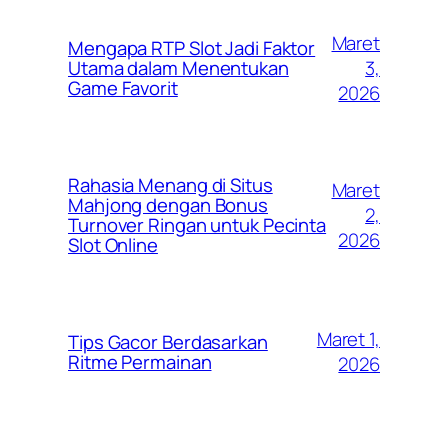
Maret
Mengapa RTP Slot Jadi Faktor
3,
Utama dalam Menentukan
Game Favorit
2026
Rahasia Menang di Situs
Maret
Mahjong dengan Bonus
2,
Turnover Ringan untuk Pecinta
2026
Slot Online
Maret 1,
Tips Gacor Berdasarkan
Ritme Permainan
2026