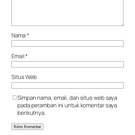
Nama
*
Email
*
Situs Web
Simpan nama, email, dan situs web saya
pada peramban ini untuk komentar saya
berikutnya.