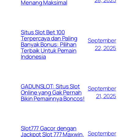
28, 2025
Menang Maksimal
Situs Slot Bet 100
Terpercaya dan Paling
September
Banyak Bonus: Pilihan
22, 2025
Terbaik Untuk Pemain
Indonesia
GADUNSLOT: Situs Slot
September
Online yang Gak Pernah
21, 2025
Bikin Pemainnya Boncos!
Slot777 Gacor dengan
September
Jackpot Slot 777 Maxwin,