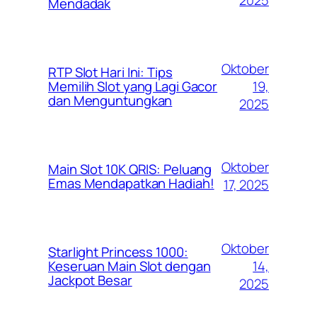
Mendadak
Oktober
RTP Slot Hari Ini: Tips
19,
Memilih Slot yang Lagi Gacor
dan Menguntungkan
2025
Oktober
Main Slot 10K QRIS: Peluang
Emas Mendapatkan Hadiah!
17, 2025
Oktober
Starlight Princess 1000:
14,
Keseruan Main Slot dengan
Jackpot Besar
2025