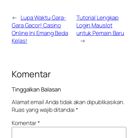
←
Lupa Waktu Gara-
Tutorial Lengkap
Gara Gacor! Casino
Login Mauslot
Online Ini Emang Beda
untuk Pemain Baru
Kelas!
→
Komentar
Tinggalkan Balasan
Alamat email Anda tidak akan dipublikasikan.
Ruas yang wajib ditandai
*
Komentar
*