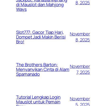
8, 2025
di Mauslot dan Mahjong
Ways
Slot777: Gacor Tiap Hari,
November
Dompet Jadi Makin Berisi
8, 2025
Bro!
The Brothers Barton:
November
Menyanyikan Cinta di Alam
7, 2025
Spamanado
Tutorial Lengkap Login
November
Mauslot untuk Pemain
5, 2025