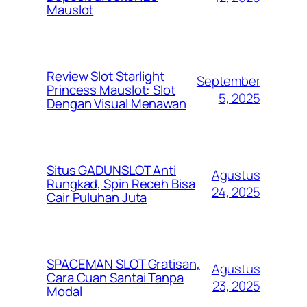
Mauslot
Review Slot Starlight
September
Princess Mauslot: Slot
5, 2025
Dengan Visual Menawan
Situs GADUNSLOT Anti
Agustus
Rungkad, Spin Receh Bisa
24, 2025
Cair Puluhan Juta
SPACEMAN SLOT Gratisan,
Agustus
Cara Cuan Santai Tanpa
23, 2025
Modal