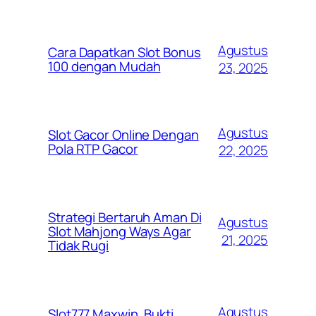
Agustus
Cara Dapatkan Slot Bonus
100 dengan Mudah
23, 2025
Agustus
Slot Gacor Online Dengan
Pola RTP Gacor
22, 2025
Strategi Bertaruh Aman Di
Agustus
Slot Mahjong Ways Agar
21, 2025
Tidak Rugi
Agustus
Slot777 Maxwin, Bukti