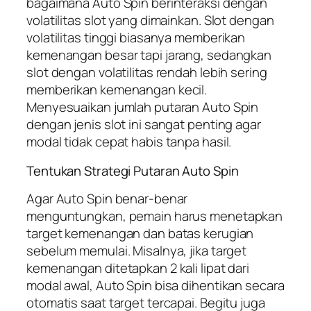
bagaimana Auto Spin berinteraksi dengan
volatilitas slot yang dimainkan. Slot dengan
volatilitas tinggi biasanya memberikan
kemenangan besar tapi jarang, sedangkan
slot dengan volatilitas rendah lebih sering
memberikan kemenangan kecil.
Menyesuaikan jumlah putaran Auto Spin
dengan jenis slot ini sangat penting agar
modal tidak cepat habis tanpa hasil.
Tentukan Strategi Putaran Auto Spin
Agar Auto Spin benar-benar
menguntungkan, pemain harus menetapkan
target kemenangan dan batas kerugian
sebelum memulai. Misalnya, jika target
kemenangan ditetapkan 2 kali lipat dari
modal awal, Auto Spin bisa dihentikan secara
otomatis saat target tercapai. Begitu juga