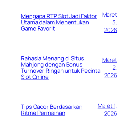
Maret
Mengapa RTP Slot Jadi Faktor
3,
Utama dalam Menentukan
Game Favorit
2026
Rahasia Menang di Situs
Maret
Mahjong dengan Bonus
2,
Turnover Ringan untuk Pecinta
2026
Slot Online
Maret 1,
Tips Gacor Berdasarkan
Ritme Permainan
2026