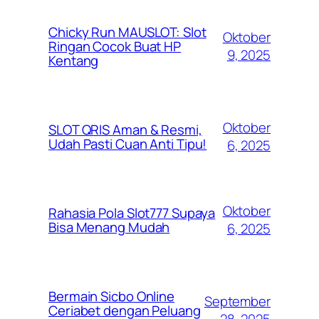
Chicky Run MAUSLOT: Slot
Oktober
Ringan Cocok Buat HP
9, 2025
Kentang
Oktober
SLOT QRIS Aman & Resmi,
Udah Pasti Cuan Anti Tipu!
6, 2025
Oktober
Rahasia Pola Slot777 Supaya
Bisa Menang Mudah
6, 2025
Bermain Sicbo Online
September
Ceriabet dengan Peluang