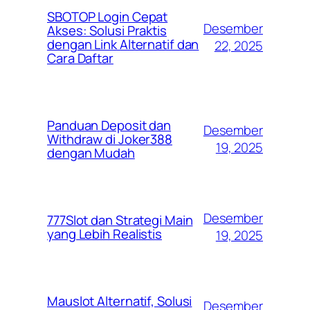
SBOTOP Login Cepat
Desember
Akses: Solusi Praktis
dengan Link Alternatif dan
22, 2025
Cara Daftar
Panduan Deposit dan
Desember
Withdraw di Joker388
19, 2025
dengan Mudah
Desember
777Slot dan Strategi Main
yang Lebih Realistis
19, 2025
Mauslot Alternatif, Solusi
Desember