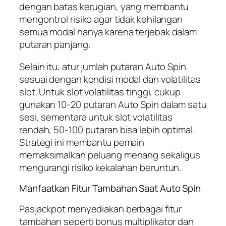
dengan batas kerugian, yang membantu
mengontrol risiko agar tidak kehilangan
semua modal hanya karena terjebak dalam
putaran panjang.
Selain itu, atur jumlah putaran Auto Spin
sesuai dengan kondisi modal dan volatilitas
slot. Untuk slot volatilitas tinggi, cukup
gunakan 10-20 putaran Auto Spin dalam satu
sesi, sementara untuk slot volatilitas
rendah, 50-100 putaran bisa lebih optimal.
Strategi ini membantu pemain
memaksimalkan peluang menang sekaligus
mengurangi risiko kekalahan beruntun.
Manfaatkan Fitur Tambahan Saat Auto Spin
Pasjackpot menyediakan berbagai fitur
tambahan seperti bonus multiplikator dan