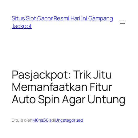
Lewati
ke
Situs Slot Gacor Resmi Hari ini Gampang
konten
Jackpot
Pasjackpot: Trik Jitu
Memanfaatkan Fitur
Auto Spin Agar Untung
Ditulis oleh
M0nsG0ls
di
Uncategorized