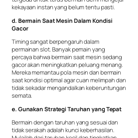
kekayaan instan yang belum tentu pasti.
d. Bermain Saat Mesin Dalam Kondisi
Gacor
Timing sangat berpengaruh dalam
permainan slot. Banyak pemain yang
percaya bahwa bermain saat mesin sedang
gacor akan meningkatkan peluang menang.
Mereka memantau pola mesin dan bermain
saat kondisi optimal agar cuan melimpah dan
tidak sekadar mengandalkan keberuntungan
semata.
e. Gunakan Strategi Taruhan yang Tepat
Bermain dengan taruhan yang sesuai dan
tidak serakah adalah kunci keberhasilan.
Mulailah dari taruhan kecil dan tingkatkan