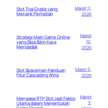
Maret 11,
Slot Trial Gratis yang
Menarik Perhatian
2026
Maret
Strategi Main Game Online
10,
yang Bisa Bikin Kaya
Mendadak
2026
Maret 5,
Slot Spaceman Panduan
Fitur Cascading Wins
2026
Maret
Mengapa RTP Slot Jadi Faktor
3,
Utama dalam Menentukan
Game Favorit