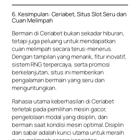
6. Kesimpulan: Ceriabet, Situs Slot Seru dan
Cuan Melimpah
Bermain di Ceriabet bukan sekadar hiburan,
tetapi juga peluang untuk mendapatkan
cuan melimpah secara terus-menerus.
Dengan tampilan yang menarik, fitur inovatif,
sistem RNG terpercaya, serta promosi
berkelanjutan, situs ini memberikan
pengalaman bermain yang seru dan
menguntungkan.
Rahasia utama keberhasilan di Ceriabet
terletak pada pemilihan mesin gacor,
pengelolaan modal yang disiplin, dan
bermain saat kondisi mesin optimal. Disiplin
dan sabar adalah kunci utama untuk meraih