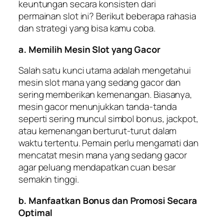
keuntungan secara konsisten dari
permainan slot ini? Berikut beberapa rahasia
dan strategi yang bisa kamu coba.
a. Memilih Mesin Slot yang Gacor
Salah satu kunci utama adalah mengetahui
mesin slot mana yang sedang gacor dan
sering memberikan kemenangan. Biasanya,
mesin gacor menunjukkan tanda-tanda
seperti sering muncul simbol bonus, jackpot,
atau kemenangan berturut-turut dalam
waktu tertentu. Pemain perlu mengamati dan
mencatat mesin mana yang sedang gacor
agar peluang mendapatkan cuan besar
semakin tinggi.
b. Manfaatkan Bonus dan Promosi Secara
Optimal