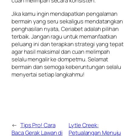
cuan melimpah secara konsisten.
Jika kamu ingin mendapatkan pengalaman
bermain yang seru sekaligus mendatangkan
penghasilan nyata, Ceriabet adalah pilihan
terbaik. Jangan ragu untuk memanfaatkan
peluang ini dan terapkan strategi yang tepat
agar hasil maksimal dan cuan melimpah
selalu mengalir ke dompetmu. Selamat
bermain dan semoga keberuntungan selalu
menyertai setiap langkahmu!
←
Tips Pro! Cara
Lytle Creek:
Baca Gerak Lawan di
Petualangan Menuju