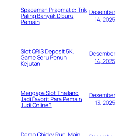
Spaceman Pragmatic: Trik
Desember
Paling Banyak Diburu
14, 2025
Pemain
Slot QRIS Deposit 5K,
Desember
Game Seru Penuh
14, 2025
Kejutan!
Mengapa Slot Thailand
Desember
Jadi Favorit Para Pemain
13, 2025
Judi Online?
Demo Chicky Run, Main