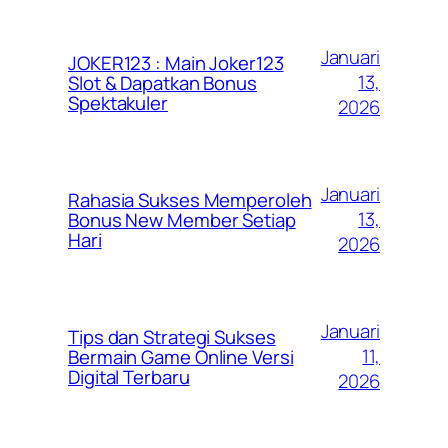
Januari
JOKER123 : Main Joker123
13,
Slot & Dapatkan Bonus
Spektakuler
2026
Januari
Rahasia Sukses Memperoleh
13,
Bonus New Member Setiap
Hari
2026
Januari
Tips dan Strategi Sukses
11,
Bermain Game Online Versi
Digital Terbaru
2026